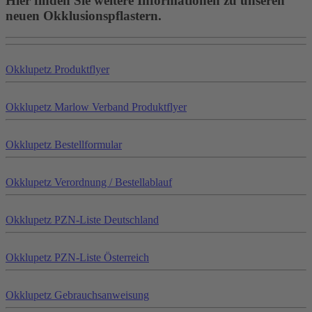
Hier finden Sie weitere Informationen zu unseren
neuen Okklusionspflastern.
Okklu
petz
Produktflyer
Okklu
petz
Marlow Verband Produktflyer
Okklu
petz
Bestellformular
Okklu
petz
Verordnung / Bestellablauf
Okklu
petz
PZN-Liste Deutschland
Okklu
petz
PZN-Liste Österreich
Okklu
petz
Gebrauchsanweisung