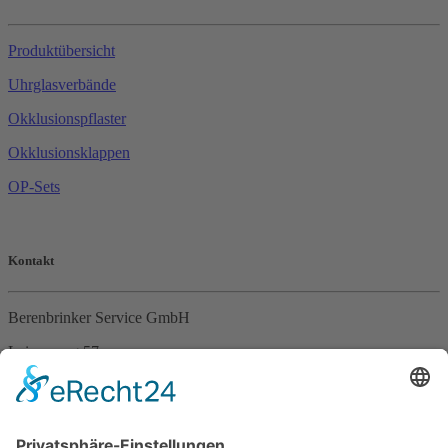
Produktübersicht
Uhrglasverbände
Okklusionspflaster
Okklusionsklappen
OP-Sets
Kontakt
Berenbrinker Service GmbH
Leinenweg 57
33415 Verl
Tel. +49 (0)5246 – 9649053