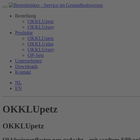
Bestellung
OKKLUpetz
OKKLUeasy
Produkte
OKKLUpetz
OKKLUglas
OKKLUeasy
OP-Sets
Unternehmen
Downloads
Kontakt
NL
EN
OKKLUpetz
OKKLU
petz
Okklusionspflaster neu gedacht – mit sanftem Silikon