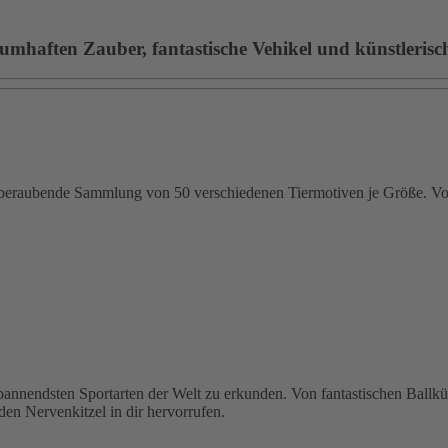
umhaften Zauber, fantastische Vehikel und künstlerische
emberaubende Sammlung von 50 verschiedenen Tiermotiven je Größe. Von
 spannendsten Sportarten der Welt zu erkunden. Von fantastischen Ballk
den Nervenkitzel in dir hervorrufen.