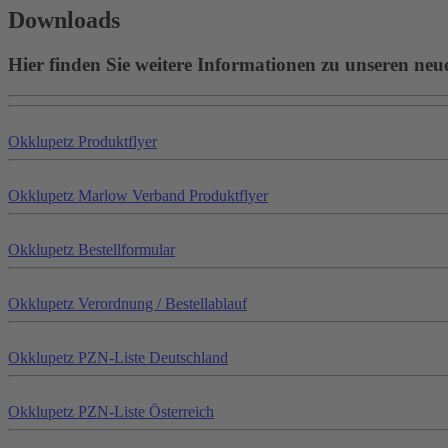
Downloads
Hier finden Sie weitere Informationen zu unseren neu
Okklu
petz
Produktflyer
Okklu
petz
Marlow Verband Produktflyer
Okklu
petz
Bestellformular
Okklu
petz
Verordnung / Bestellablauf
Okklu
petz
PZN-Liste Deutschland
Okklu
petz
PZN-Liste Österreich