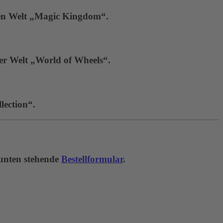
hen Welt „Magic Kingdom“.
der Welt „World of Wheels“.
lection“.
 unten stehende
Bestellformular
.