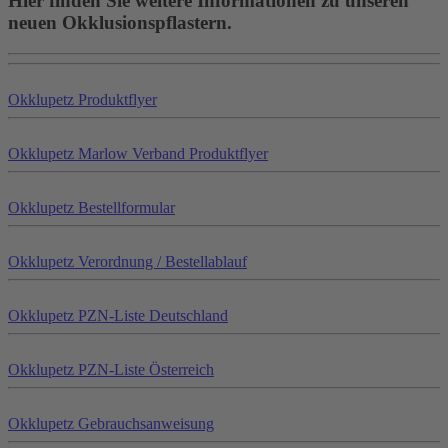
Hier finden Sie weitere Informationen zu unseren
neuen Okklusionspflastern.
Okklu
petz
Produktflyer
Okklu
petz
Marlow Verband Produktflyer
Okklu
petz
Bestellformular
Okklu
petz
Verordnung / Bestellablauf
Okklu
petz
PZN-Liste Deutschland
Okklu
petz
PZN-Liste Österreich
Okklu
petz
Gebrauchsanweisung