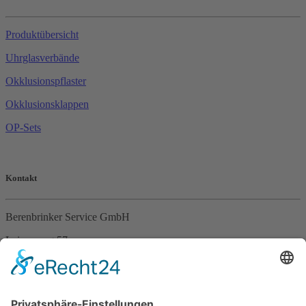
Produktübersicht
Uhrglasverbände
Okklusionspflaster
Okklusionsklappen
OP-Sets
Kontakt
Berenbrinker Service GmbH
Leinenweg 57
33415 Verl
Tel. +49 (0)5246 – 9649053