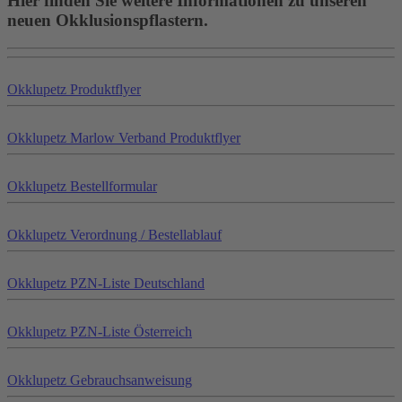
Hier finden Sie weitere Informationen zu unseren
neuen Okklusionspflastern.
Okklu
petz
Produktflyer
Okklu
petz
Marlow Verband Produktflyer
Okklu
petz
Bestellformular
Okklu
petz
Verordnung / Bestellablauf
Okklu
petz
PZN-Liste Deutschland
Okklu
petz
PZN-Liste Österreich
Okklu
petz
Gebrauchsanweisung