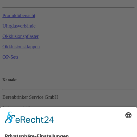
Produktübersicht
Uhrglasverbände
Okklusionspflaster
Okklusionsklappen
OP-Sets
Kontakt
Berenbrinker Service GmbH
Leinenweg 57
33415 Verl
Tel. +49 (0)5246 – 9649053