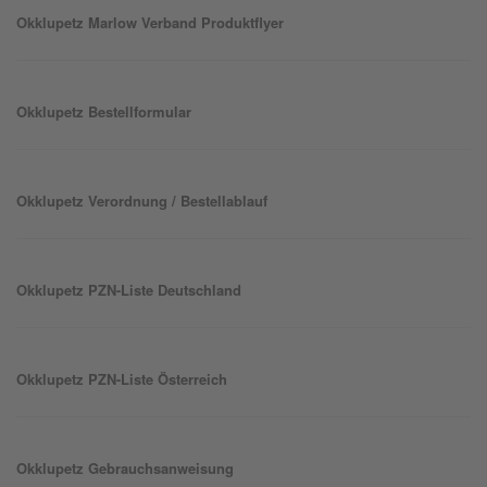
Okklu
petz
Marlow Verband Produktflyer
Okklu
petz
Bestellformular
Okklu
petz
Verordnung / Bestellablauf
Okklu
petz
PZN-Liste Deutschland
Okklu
petz
PZN-Liste Österreich
Okklu
petz
Gebrauchsanweisung