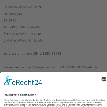
Berenbrinker Service GmbH
Leinenweg 57
33415 Verl
Tel. +49 (0)5246 – 9649053
Fax +49 (0)5246 – 9649054
E-Mail
info@berenbrinker.de
Zertifizierung nach DIN EN ISO 13485
Wir wurden nach der Managementnorm DIN EN ISO 13485 zertifiziert.
© 2019 – Berenbrinker Service GmbH
Impressum
Datenschutzerklärung
Login
Logout