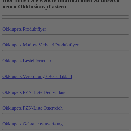
Hier finden Sie weitere Informationen zu unseren
neuen Okklusionspflastern.
Okklu
petz
Produktflyer
Okklu
petz
Marlow Verband Produktflyer
Okklu
petz
Bestellformular
Okklu
petz
Verordnung / Bestellablauf
Okklu
petz
PZN-Liste Deutschland
Okklu
petz
PZN-Liste Österreich
Okklu
petz
Gebrauchsanweisung