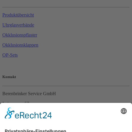
Produktübersicht
Uhrglasverbände
Okklusionspflaster
Okklusionsklappen
OP-Sets
Kontakt
Berenbrinker Service GmbH
Leinenweg 57
33415 Verl
Tel. +49 (0)5246 – 9649053