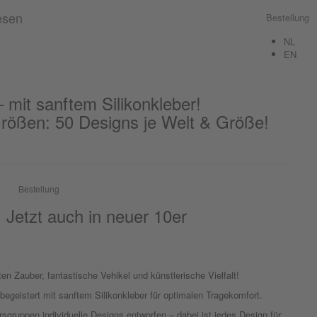
Bestellung
NL
EN
 mit sanftem Silikonkleber!
Größen: 50 Designs je Welt & Größe!
Bestellung
 Jetzt auch in neuer 10er
en Zauber, fantastische Vehikel und künstlerische Vielfalt!
egeistert mit sanftem Silikonkleber für optimalen Tragekomfort.
rsgruppen individuelle Designs entworfen – dabei ist jedes Design für