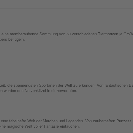
be eine atemberaubende Sammlung von 50 verschiedenen Tiermotiven je Größe.
bers beflügeln.
hkeit, die spannendsten Sportarten der Welt zu erkunden. Von fantastischen B
en werden den Nervenkitzel in dir hervorrufen.
ine fabelhafte Welt der Märchen und Legenden. Von zauberhaften Prinzessin
 eine magische Welt voller Fantasie eintauchen.