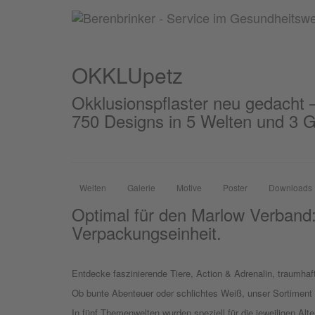
OKKLUpetz
OKKLU
petz
Okklusionspflaster neu gedacht –
750 Designs in 5 Welten und 3 
Welten
Galerie
Motive
Poster
Downloads
Optimal für den Marlow Verband:
Verpackungseinheit.
Entdecke faszinierende Tiere, Action & Adrenalin, traumhaft
Ob bunte Abenteuer oder schlichtes Weiß, unser Sortiment b
In fünf Themenwelten wurden speziell für die jeweiligen Alte