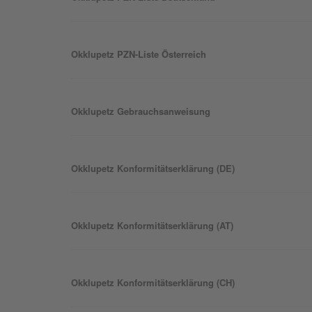
Okklu
petz
PZN-Liste Österreich
Okklu
petz
Gebrauchsanweisung
Okklu
petz
Konformitätserklärung (DE)
Okklu
petz
Konformitätserklärung (AT)
Okklu
petz
Konformitätserklärung (CH)