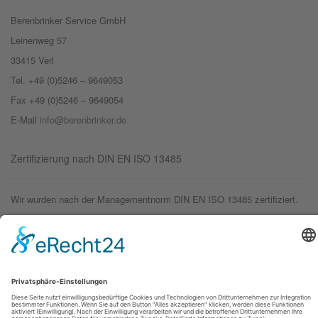
Berenbrinker Service GmbH
Leinenweg 57
33415 Verl
Tel. +49 (0)5246 – 9649053
Fax +49 (0)5246 – 9649054
E-Mail
info@berenbrinker.de
Zertifizierung nach DIN EN ISO 13485
Wir wurden nach der Managementnorm DIN EN ISO 13485 zertifiziert.
© 2019 – Berenbrinker Service GmbH
Impressum
Datenschutzerklärung
Login
Logout