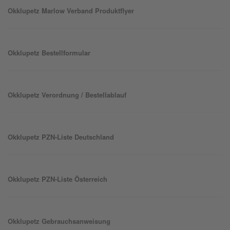
Okklu
petz
Marlow Verband Produktflyer
Okklu
petz
Bestellformular
Okklu
petz
Verordnung / Bestellablauf
Okklu
petz
PZN-Liste Deutschland
Okklu
petz
PZN-Liste Österreich
Okklu
petz
Gebrauchsanweisung