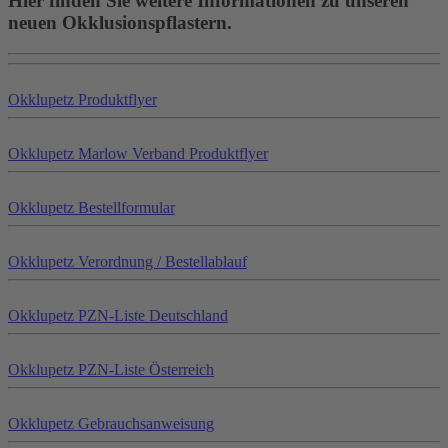
Hier finden Sie weitere Informationen zu unseren
neuen Okklusionspflastern.
Okklu
petz
Produktflyer
Okklu
petz
Marlow Verband Produktflyer
Okklu
petz
Bestellformular
Okklu
petz
Verordnung / Bestellablauf
Okklu
petz
PZN-Liste Deutschland
Okklu
petz
PZN-Liste Österreich
Okklu
petz
Gebrauchsanweisung