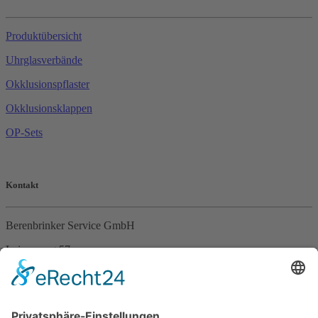
Produktübersicht
Uhrglasverbände
Okklusionspflaster
Okklusionsklappen
OP-Sets
Kontakt
Berenbrinker Service GmbH
Leinenweg 57
33415 Verl
Tel. +49 (0)5246 – 9649053