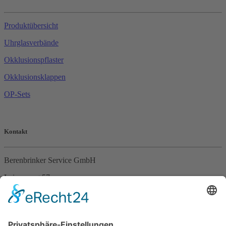
Produktübersicht
Uhrglasverbände
Okklusionspflaster
Okklusionsklappen
OP-Sets
Kontakt
Berenbrinker Service GmbH
Leinenweg 57
33415 Verl
Tel. +49 (0)5246 – 9649053