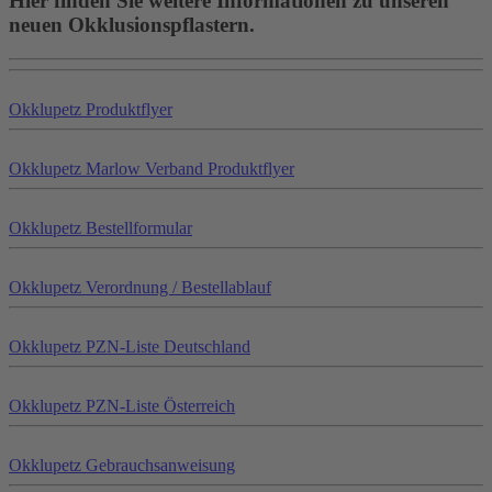
Hier finden Sie weitere Informationen zu unseren
neuen Okklusionspflastern.
Okklu
petz
Produktflyer
Okklu
petz
Marlow Verband Produktflyer
Okklu
petz
Bestellformular
Okklu
petz
Verordnung / Bestellablauf
Okklu
petz
PZN-Liste Deutschland
Okklu
petz
PZN-Liste Österreich
Okklu
petz
Gebrauchsanweisung