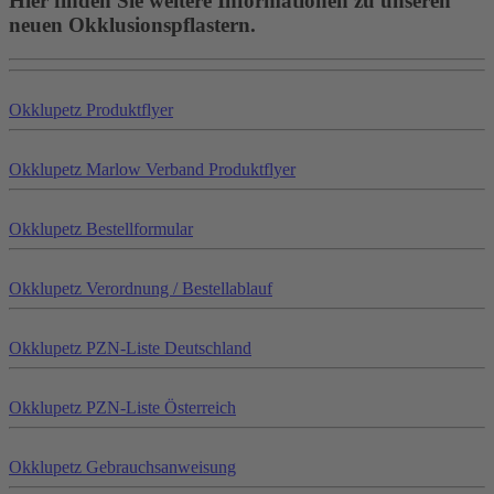
Hier finden Sie weitere Informationen zu unseren
neuen Okklusionspflastern.
Okklu
petz
Produktflyer
Okklu
petz
Marlow Verband Produktflyer
Okklu
petz
Bestellformular
Okklu
petz
Verordnung / Bestellablauf
Okklu
petz
PZN-Liste Deutschland
Okklu
petz
PZN-Liste Österreich
Okklu
petz
Gebrauchsanweisung