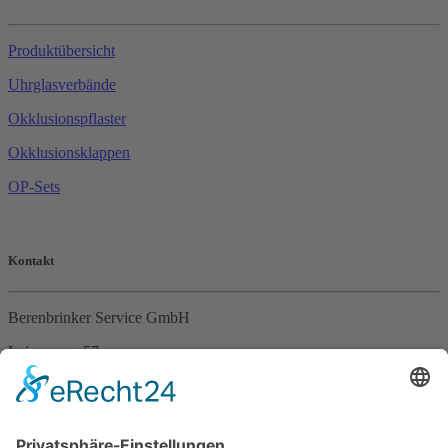
Produktübersicht
Uhrglasverbände
Okklusionspflaster
Okklusionsklappen
OP-Sets
Kontakt
Berenbrinker Service GmbH
Leinenweg 57
33415 Verl
Tel. +49 (0)5246 – 9649053