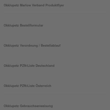
Okklu
petz
Marlow Verband Produktflyer
Okklu
petz
Bestellformular
Okklu
petz
Verordnung / Bestellablauf
Okklu
petz
PZN-Liste Deutschland
Okklu
petz
PZN-Liste Österreich
Okklu
petz
Gebrauchsanweisung