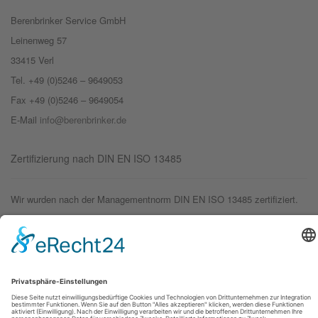
Berenbrinker Service GmbH
Leinenweg 57
33415 Verl
Tel. +49 (0)5246 – 9649053
Fax +49 (0)5246 – 9649054
E-Mail
info@berenbrinker.de
Zertifizierung nach DIN EN ISO 13485
Wir wurden nach der Managementnorm DIN EN ISO 13485 zertifiziert.
© 2019 – Berenbrinker Service GmbH
Impressum
Datenschutzerklärung
Login
Logout