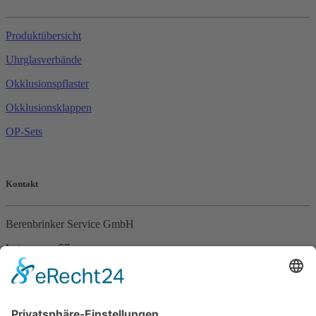
Produktübersicht
Uhrglasverbände
Okklusionspflaster
Okklusionsklappen
OP-Sets
Kontakt
Berenbrinker Service GmbH
Leinenweg 57
33415 Verl
Tel. +49 (0)5246 – 9649053