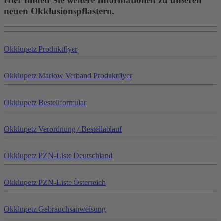
Hier finden Sie weitere Informationen zu unseren
neuen Okklusionspflastern.
Okklu
petz
Produktflyer
Okklu
petz
Marlow Verband Produktflyer
Okklu
petz
Bestellformular
Okklu
petz
Verordnung / Bestellablauf
Okklu
petz
PZN-Liste Deutschland
Okklu
petz
PZN-Liste Österreich
Okklu
petz
Gebrauchsanweisung