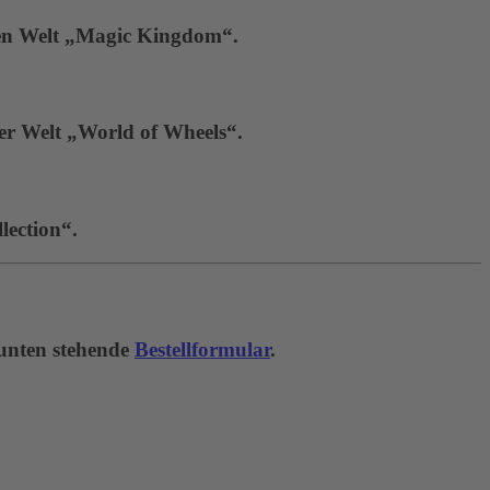
hen Welt „Magic Kingdom“.
der Welt „World of Wheels“.
lection“.
 unten stehende
Bestellformular
.