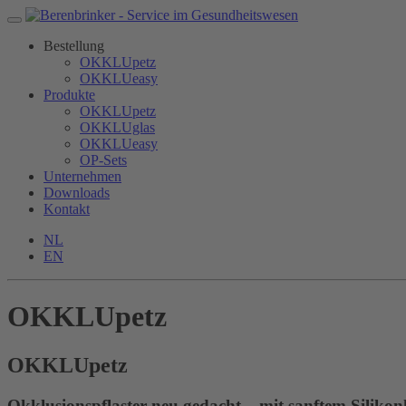
Bestellung
OKKLUpetz
OKKLUeasy
Produkte
OKKLUpetz
OKKLUglas
OKKLUeasy
OP-Sets
Unternehmen
Downloads
Kontakt
NL
EN
OKKLUpetz
OKKLU
petz
Okklusionspflaster neu gedacht – mit sanftem Silikon