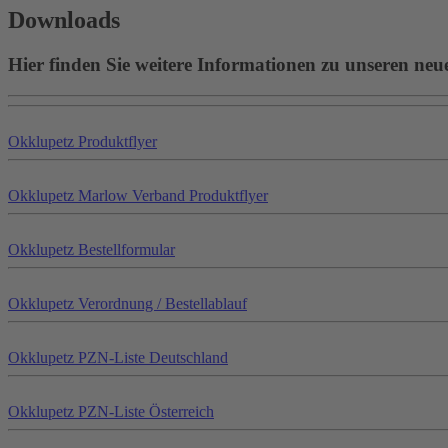
Downloads
Hier finden Sie weitere Informationen zu unseren neu
Okklu
petz
Produktflyer
Okklu
petz
Marlow Verband Produktflyer
Okklu
petz
Bestellformular
Okklu
petz
Verordnung / Bestellablauf
Okklu
petz
PZN-Liste Deutschland
Okklu
petz
PZN-Liste Österreich