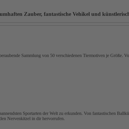
umhaften Zauber, fantastische Vehikel und künstlerische
emberaubende Sammlung von 50 verschiedenen Tiermotiven je Größe. Von
 spannendsten Sportarten der Welt zu erkunden. Von fantastischen Ballk
den Nervenkitzel in dir hervorrufen.