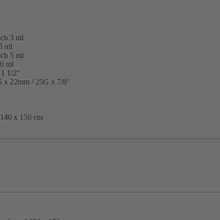
sch 3 ml
5 ml
sch 5 ml
10 ml
 1 1/2"
5 x 22mm / 25G x 7/8"
 140 x 150 cm