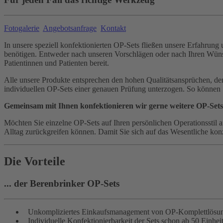
Fotogalerie
Angebotsanfrage
Kontakt
In unsere speziell konfektionierten OP-Sets fließen unsere Erfahrung 
benötigen. Entweder nach unseren Vorschlägen oder nach Ihren Wünsch
Patientinnen und Patienten bereit.
Alle unsere Produkte entsprechen den hohen Qualitätsansprüchen, dene
individuellen OP-Sets einer genauen Prüfung unterzogen. So können Sie
Gemeinsam mit Ihnen konfektionieren wir gerne weitere OP-Sets
Möchten Sie einzelne OP-Sets auf Ihren persönlichen Operationsstil 
Alltag zurückgreifen können. Damit Sie sich auf das Wesentliche kon
Die Vorteile
... der Berenbrinker OP-Sets
Unkompliziertes Einkaufsmanagement von OP-Komplettlösu
Individuelle Konfektionierbarkeit der Sets schon ab 50 Einhei