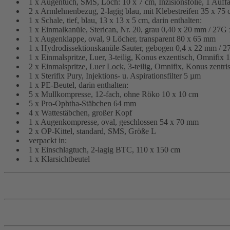
1 x Augentuch, SMS, Loch: 10 x 7 cm, Inzisionsfolie, 1 Auff
2 x Armlehnenbezug, 2-lagig blau, mit Klebestreifen 35 x 75
1 x Schale, tief, blau, 13 x 13 x 5 cm, darin enthalten:
1 x Einmalkanüle, Sterican, Nr. 20, grau 0,40 x 20 mm / 27G 
1 x Augenklappe, oval, 9 Löcher, transparent 80 x 65 mm
1 x Hydrodissektionskanüle-Sauter, gebogen 0,4 x 22 mm / 2
1 x Einmalspritze, Luer, 3-teilig, Konus exzentisch, Omnifix 
2 x Einmalspritze, Luer Lock, 3-teilig, Omnifix, Konus zentri
1 x Sterifix Pury, Injektions- u. Aspirationsfilter 5 µm
1 x PE-Beutel, darin enthalten:
5 x Mullkompresse, 12-fach, ohne Röko 10 x 10 cm
5 x Pro-Ophtha-Stäbchen 64 mm
4 x Wattestäbchen, großer Kopf
1 x Augenkompresse, oval, geschlossen 54 x 70 mm
2 x OP-Kittel, standard, SMS, Größe L
verpackt in:
1 x Einschlagtuch, 2-lagig BTC, 110 x 150 cm
1 x Klarsichtbeutel