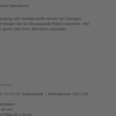
tische Operationen
orgung oder Notfalleingriffe können wir Lösungen
 gemeinsam das für Sie passende Paket zusammen. Hier
 wir gerne nach Ihren Wünschen anpassen.
roschüre
 7 x 10 cm, Inzisionsfolie, 1 Auffangbeutel 120 x 150
 enthalten:
n 64 mm
hne Röko 30 x 30 cm