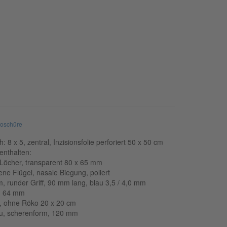
roschüre
8 x 5, zentral, Inzisionsfolie perforiert 50 x 50 cm
 enthalten:
 Löcher, transparent 80 x 65 mm
ene Flügel, nasale Biegung, poliert
 runder Griff, 90 mm lang, blau 3,5 / 4,0 mm
n 64 mm
, ohne Röko 20 x 20 cm
au, scherenform, 120 mm