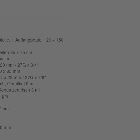
folie, 1 Auffangbeutel 120 x 150
eifen 35 x 75 cm
halten:
x 20 mm / 27G x 3/4“
80 x 65 mm
4 x 22 mm / 27G x 7/8"
sch, Omnifix 10 ml
 Konus zentrisch 3 ml
 5 µm
10 cm
 70 mm