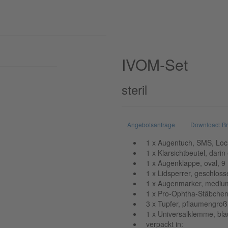
IVOM-Set
steril
Angebotsanfrage
Download: B
1 x Augentuch, SMS, Loch: 
1 x Klarsichtbeutel, darin
1 x Augenklappe, oval, 9
1 x Lidsperrer, geschloss
1 x Augenmarker, medium,
1 x Pro-Ophtha-Stäbche
3 x Tupfer, pflaumengroß
1 x Universalklemme, bl
verpackt in: