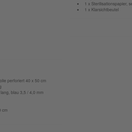
1 x Sterilisationspapier,
1 x Klarsichtbeutel
lie perforiert 40 x 50 cm
g
lang, blau 3,5 / 4,0 mm
60 cm