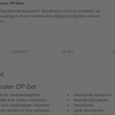
itere OP-Sets.
Operationsstil anpassen? Gemeinsam mit Ihnen erarbeiten wir
uverlässig in Ihrem medizinischen Alltag zurückgreifen können.
nen.
IVOM-SET
IVI-SET
I
r.
senden OP-Set
Set für ophthalmologische
Intravitreale Injektionen
eitet sind. Unsere erfahrenen
Katarakt-Operationen
 Ihrer medizinischen Expertise
Vitrektomien
 gemeinsam zu Ihrer optimalen
Lasik-Operationen