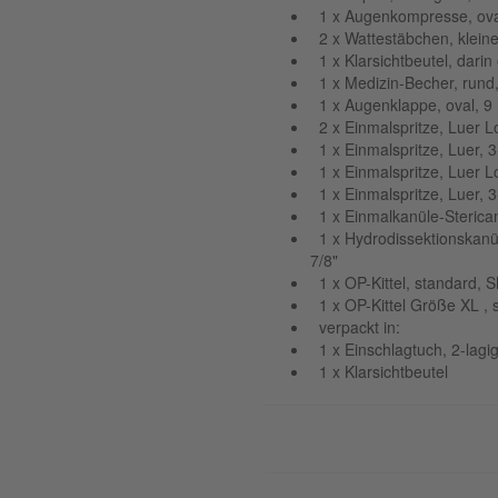
1 x Augenkompresse, ova
2 x Wattestäbchen, kleine
1 x Klarsichtbeutel, darin
1 x Medizin-Becher, rund,
1 x Augenklappe, oval, 9
2 x Einmalspritze, Luer Lo
1 x Einmalspritze, Luer, 3
1 x Einmalspritze, Luer Lo
1 x Einmalspritze, Luer, 3
1 x Einmalkanüle-Sterican
1 x Hydrodissektionskanü
7/8"
1 x OP-Kittel, standard,
1 x OP-Kittel Größe XL ,
verpackt in:
1 x Einschlagtuch, 2-lagi
1 x Klarsichtbeutel