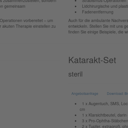
ets zusammenzustellen, sondern
Strabismus-Operationen
hnen gemeinsam
Lidchirurgische und plas
Fadenentfernung
e Operationen vorbereitet – um
Auch für die ambulante Nachvers
r akuten Therapie einstellen zu
entwickeln. Stellen Sie mit uns
finden Sie einige Beispiele, die
Katarakt-Set
steril
Angebotsanfrage
Download: B
1 x Augentuch, SMS, Loch:
cm
1 x Klarsichtbeutel, darin
3 x Pro-Ophtha-Stäbche
2 x Tupfer, extragroß, o