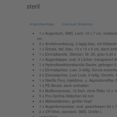
steril
Angebotsanfrage
Download: Broschüre
1 x Augentuch, SMS, Loch: 10 x 7 cm, Inzisions
cm
2 x Armlehnenbezug, 2-lagig blau, mit Klebestr
1 x Schale, tief, blau, 13 x 13 x 5 cm, darin ent
1 x Einmalkanüle, Sterican, Nr. 20, grau 0,40 
1 x Augenklappe, oval, 9 Löcher, transparent 
1 x Hydrodissektionskanüle-Sauter, gebogen 0,
1 x Einmalspritze, Luer, 3-teilig, Konus exzenti
2 x Einmalspritze, Luer Lock, 3-teilig, Omnifix,
1 x Sterifix Pury, Injektions- u. Aspirationsfilter
1 x PE-Beutel, darin enthalten:
5 x Mullkompresse, 12-fach, ohne Röko 10 x 
5 x Pro-Ophtha-Stäbchen 64 mm
4 x Wattestäbchen, großer Kopf
1 x Augenkompresse, oval, geschlossen 54 x
2 x OP-Kittel, standard, SMS, Größe L
verpackt in: