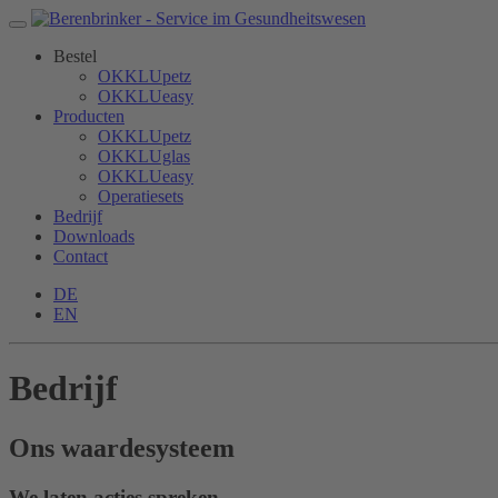
Bestel
OKKLUpetz
OKKLUeasy
Producten
OKKLUpetz
OKKLUglas
OKKLUeasy
Operatiesets
Bedrijf
Downloads
Contact
DE
EN
Bedrijf
Ons waardesysteem
We laten acties spreken.