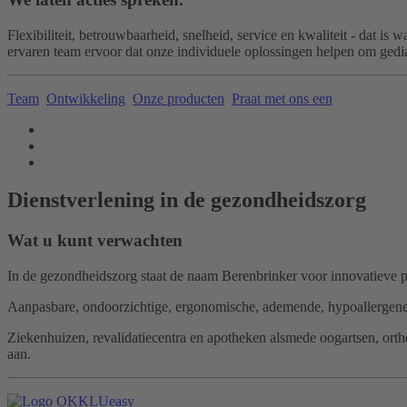
Flexibiliteit, betrouwbaarheid, snelheid, service en kwaliteit - dat is
ervaren team ervoor dat onze individuele oplossingen helpen om ged
Team
Ontwikkeling
Onze producten
Praat met ons een
Dienstverlening in de gezondheidszorg
Wat u kunt verwachten
In de gezondheidszorg staat de naam Berenbrinker voor innovatieve p
Aanpasbare, ondoorzichtige, ergonomische, ademende, hypoallergene e
Ziekenhuizen, revalidatiecentra en apotheken alsmede oogartsen, ort
aan.