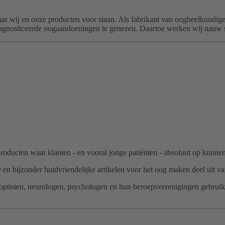
 waar wij en onze producten voor staan. Als fabrikant van oogheelkundige
iagnosticeerde oogaandoeningen te genezen. Daartoe werken wij nauw s
roducten waar klanten - en vooral jonge patiënten - absoluut op kunnen
n bijzonder huidvriendelijke artikelen voor het oog maken deel uit van
hoptisten, neurologen, psychologen en hun beroepsverenigingen gebrui